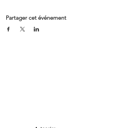
Partager cet événement
Contact
Medi-Compta
Rue Jean Koch 9 (Étage 1),
4800 Lambermont, Belgique
E-Mail :
info@medi-compta.be
Jordan Lecocq -
Tél :
+32 471 69 04 48