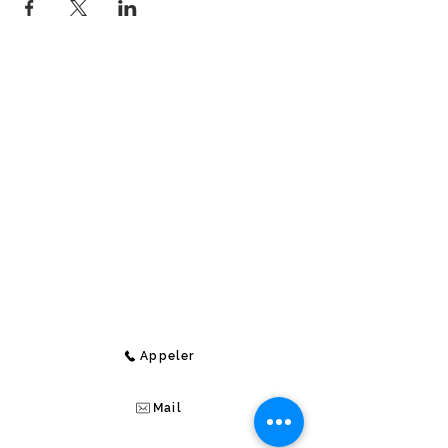
Contact
Medi-Compta
Rue Jean Koch 9 (Étage 1),
4800 Lambermont, Belgique
E-Mail :
info@medi-compta.be
Jordan Lecocq -
Tél :
+32 471 69 04 48
Appeler
Mail