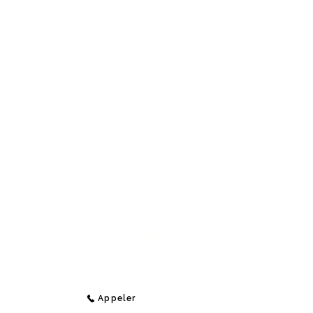
Contact
Medi-Compta
Rue Jean Koch 9 (Étage 1),
4800 Lambermont, Belgique
E-Mail :
info@medi-compta.be
Jordan Lecocq -
Tél :
+32 471 69 04 48
Appeler