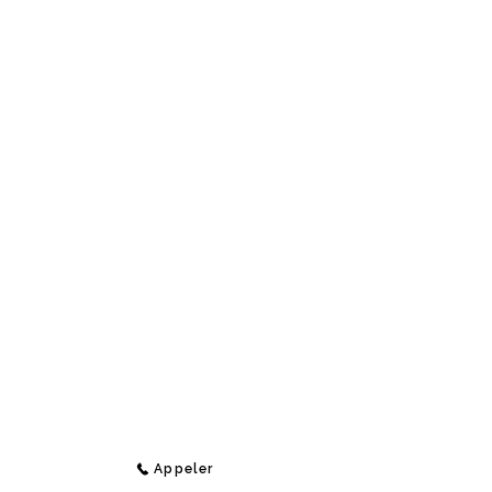
Contact
Medi-Compta
Rue Jean Koch 9 (Étage 1),
4800 Lambermont, Belgique
E-Mail :
info@medi-compta.be
Jordan Lecocq -
Tél :
+32 471 69 04 48
Appeler