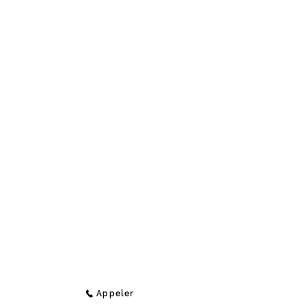
Contact
Medi-Compta
Rue Jean Koch 9 (Étage 1),
4800 Lambermont, Belgique
E-Mail :
info@medi-compta.be
Jordan Lecocq -
Tél :
+32 471 69 04 48
Appeler