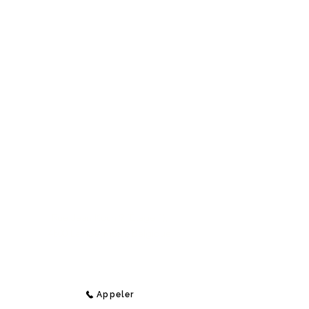
Contact
Medi-Compta
Rue Jean Koch 9 (Étage 1),
4800 Lambermont, Belgique
E-Mail :
info@medi-compta.be
Jordan Lecocq -
Tél :
+32 471 69 04 48
Appeler