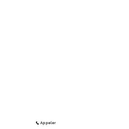
Contact
Medi-Compta
Rue Jean Koch 9 (Étage 1),
4800 Lambermont, Belgique
E-Mail :
info@medi-compta.be
Jordan Lecocq -
Tél :
+32 471 69 04 48
Appeler