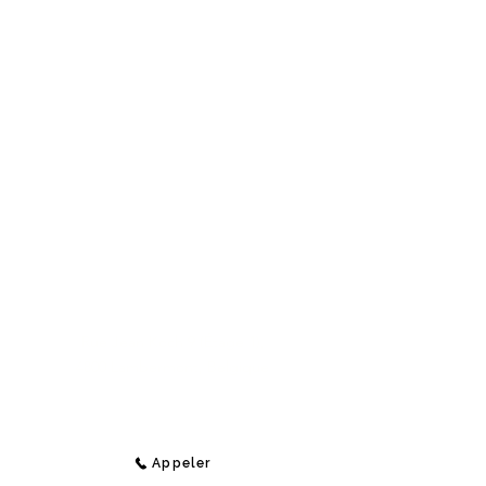
Contact
Medi-Compta
Rue Jean Koch 9 (Étage 1),
4800 Lambermont, Belgique
E-Mail :
info@medi-compta.be
Jordan Lecocq -
Tél :
+32 471 69 04 48
Appeler